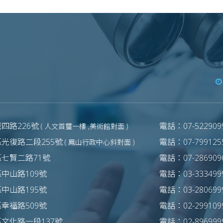
四路226號
電話：07-5229099
( 人文首璽一樓 ,美術館對面 )
光復路二段255號
電話：07-7991255
( 鳳山行政中心斜對面 )
區七賢二路71號
電話：07-2869096
中山路109號
電話：03-3334999
中山路195號
電話：03-2806999
幸福路509號
電話：02-2991099
文化路一段137號
電話：02-8969999