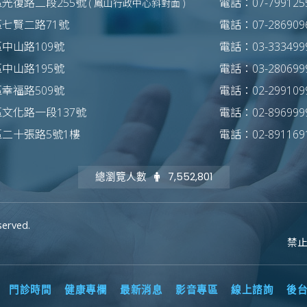
光復路二段255號
電話：07-7991255
( 鳳山行政中心斜對面 )
區七賢二路71號
電話：07-2869096
中山路109號
電話：03-3334999
中山路195號
電話：03-2806999
幸福路509號
電話：02-2991099
文化路一段137號
電話：02-8969999
區二十張路5號1樓
電話：02-8911691
總瀏覽人數
7,552,801
served.
禁
門診時間
健康專欄
最新消息
影音專區
線上諮詢
後