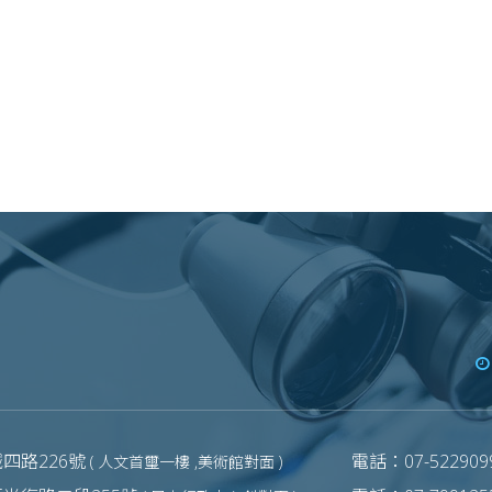
四路226號
電話：07-5229099
( 人文首璽一樓 ,美術館對面 )