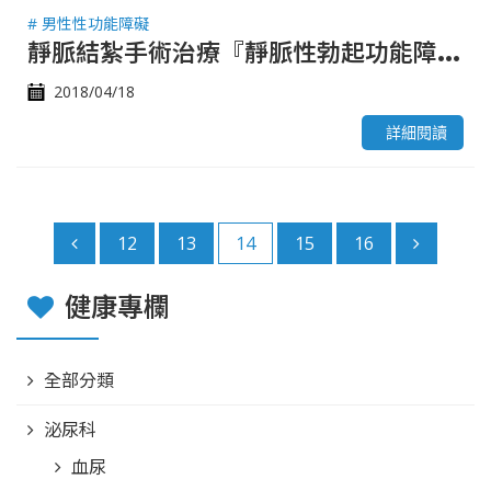
# 男性性功能障礙
靜
脈結紮手術治療『靜脈性勃起功能障礙』
2018/04/18
詳細閱讀
12
13
14
15
16
健康專欄
全部分類
泌尿科
血尿