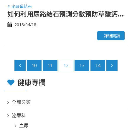
# 泌尿道結石
如
何利用尿路結石預測分數預防草酸鈣結石復發
2018/04/18
詳細閱讀
10
11
12
13
14
健康專欄
全部分類
泌尿科
血尿