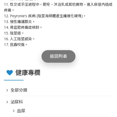
11. 性交或手淫過程中，肥皂、沐浴乳或其他異物，進入尿道內造成
疼痛。
12. Peyronie’s 疾病 (陰莖海綿體產生纖維化硬塊)。
13. 慢性攝護腺炎。
14. 骨盆腔疼痛症候群。
15. 陰莖癌。
16. 人工陰莖感染。
17. 昆蟲咬傷。
返回列表
健康專欄
全部分類
泌尿科
血尿