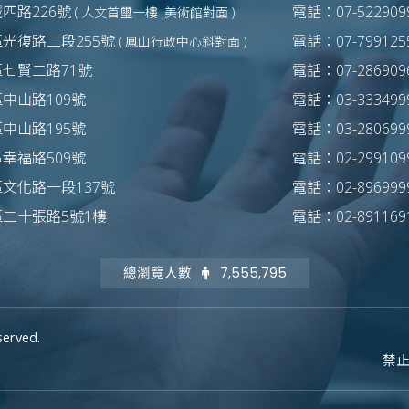
四路226號
電話：07-5229099
( 人文首璽一樓 ,美術館對面 )
光復路二段255號
電話：07-7991255
( 鳳山行政中心斜對面 )
區七賢二路71號
電話：07-2869096
中山路109號
電話：03-3334999
中山路195號
電話：03-2806999
幸福路509號
電話：02-2991099
文化路一段137號
電話：02-8969999
區二十張路5號1樓
電話：02-8911691
總瀏覽人數
7,555,795
served.
禁