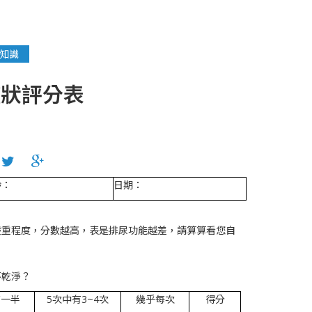
關知識
症狀評分表
齡：
日期：
嚴重程度，分數越高，表是排尿功能越差，請算算看您自
不乾淨？
有一半
5次中有3~4次
幾乎每次
得分