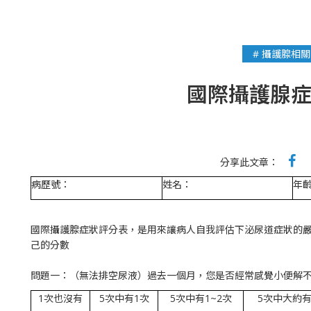
# 攝護腺相
國際攝護腺
分享此文章：
病歷號：
姓名：
年
國際攝護腺症狀評分表，是用來讓病人自我評估下泌尿道症狀的
己的分數
問題一：（無法排空尿液）過去一個月，您是否經常感覺小便解
1次也沒有
5次中有1次
5次中有1~2次
5次中大約