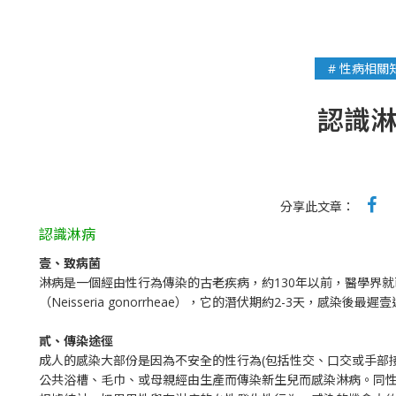
# 性病相關
認識
分享此文章：
認識淋病
壹、致病菌
淋病是一個經由性行為傳染的古老疾病，約130年以前，醫學界
（Neisseria gonorrheae），它的潛伏期約2-3天，感染後最
貳、傳染途徑
成人的感染大部份是因為不安全的性行為(包括性交、口交或手部
公共浴槽、毛巾、或母親經由生產而傳染新生兒而感染淋病。同