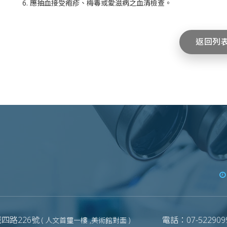
6. 應抽血接受疱疹、梅毒或愛滋病之血清檢查。
返回列
四路226號
電話：07-5229099
( 人文首璽一樓 ,美術館對面 )