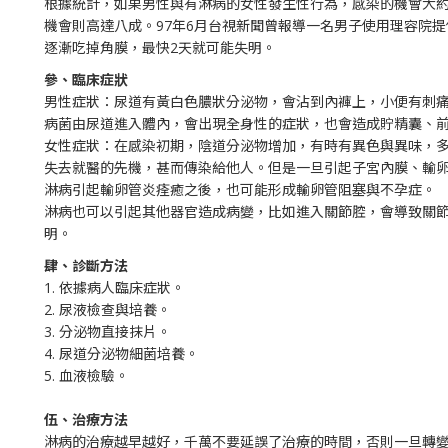
根據統計，如果男性與有淋病的女性發生性行為，感染的機會大
機會則高達八成。97年6月台視新聞曾報導一名男子使用理容院
逐漸吃掉角膜，最快2天就可能失明。
參、臨床症狀
男性症狀：尿道有黃白色膿狀分泌物，會沾到內褲上，小便有刺
病菌由尿道進入體內，會出現全身性的症狀，也會造成貯精囊、
女性症狀：在感染初期，陰道分泌物增加，有時有異色與異味，
失去就醫的先機，甚而傳染給他人。但是一旦引起子宮內膜、輸
淋病引起輸卵管炎痊癒之後，也可能形成輸卵管阻塞與不孕症。
淋病也可以引起其他器官造成病變，比如進入關節腔，會導致關
明。
肆、診斷方法
1. 依據病人臨床症狀。
2. 尿液檢查與培養。
3. 分泌物直接抹片。
4. 尿道分泌物細菌培養。
5. 血液檢驗。
伍、治療方法
淋病的治療越早越好，千萬不要延誤了治療的時間，否則一旦轉