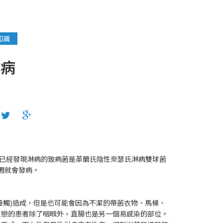
知識
淋病
就已經發現淋病的致病菌是革蘭氏陰性奈瑟氏淋病雙球菌
遲壹週就會發病。
接觸)造成，但是也可能會因為不潔的帶菌衣物、馬桶、
性戀的患者除了咽喉外，直腸也是另一個易感染的部位。