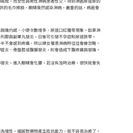
約兩成，而女性與男性淋病患者性交，得到淋菌尿道尿的
提供的毛巾擦臉，眼睛竟然感染淋病，嚴重的話，病菌會
痛與燒灼感、小便次數增多、尿道口紅腫等現象。如果淋
前列腺與副睪丸發炎，日後可引發不孕症和尿道狹窄。
多半不會感到疼痛，所以婦女罹患淋病時往往會被忽略，
卵管炎、骨盤腔或腹膜發炎，則會造成下腹疼痛與發燒。
節發炎，進入眼睛會化膿，若沒有及時治療，很快就會失
變為慢性，細菌對藥物產生抵抗能力，就不容易治癒了。