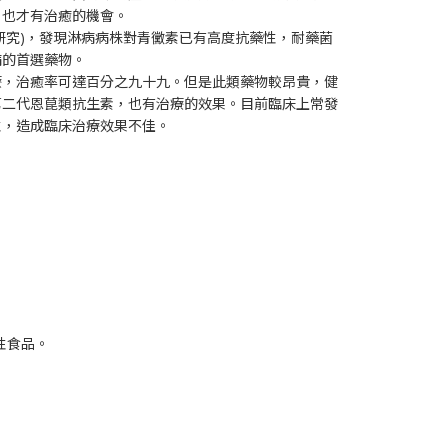
，也才有治癒的機會。
研究)，發現淋病病株對青黴素已有高度抗藥性，耐藥菌
病的首選藥物。
療，治癒率可達百分之九十九。但是此類藥物較昂貴，健
第二代恩菎類抗生素，也有治療的效果。目前臨床上常發
性，造成臨床治療效果不佳。
性食品。