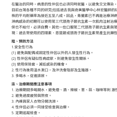
在醫治的同時，病患的性伴侶也必須同時就醫，以避免交叉傳染
目前台灣各種不同的研究(包括過去我與奇美醫學中心林宏醫師的
株的平均耐藥率為接近五至八成。因此，青黴素已不再是治療淋
淋病感染的初期可以使用第三代頭孢子類抗生素一次肌肉注射治
保也不給付，必須自費。其他一些口服第二代頭孢子類抗生素與
現：過去常使用的四環素、恩菎類或頭孢子類抗生素常產生抗藥
陸、預防方法
1.安全性行為
(1) 避免與配偶或固定性伴侶以外的人發生性行為。
(2) 性伴侶有疑似性病症狀，則避免發生性關係。
(3) 使用保險套，減低感染的機會。
2. 性行為後用溫水漱口，及沖洗會陰部及生殖器。
3. 多喝水，促進排尿。
柒、治療期間應注意事項
1. 治療期間多喝開水，避免煙、酒、辣椒、蔥、蒜、咖啡等刺 激
2. 避免過度疲勞與熬夜。
3. 內褲與家人衣物分開洗滌。
4. 性伴侶必須一同接受檢查與治療。
5. 定期追蹤檢查。