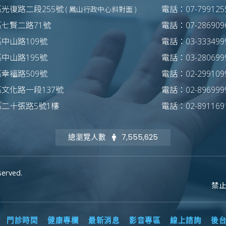
光復路二段255號
電話：07-7991255
( 鳳山行政中心斜對面 )
區七賢二路71號
電話：07-2869096
中山路109號
電話：03-3334999
中山路195號
電話：03-2806999
幸福路509號
電話：02-2991099
文化路一段137號
電話：02-8969999
區二十張路5號1樓
電話：02-8911691
總瀏覽人數
7,555,625
served.
禁
門診時間
健康專欄
最新消息
影音專區
線上諮詢
後