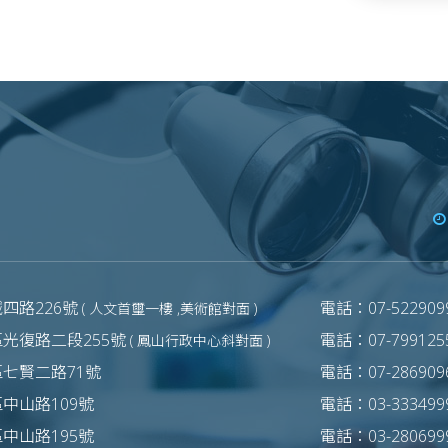
四路226號
電話：07-5229099
( 人文首璽一樓 ,美術館對面 )
光復路二段255號
電話：07-7991255
( 鳳山行政中心斜對面 )
區七賢二路71號
電話：07-2869096
中山路109號
電話：03-3334999
中山路195號
電話：03-2806999