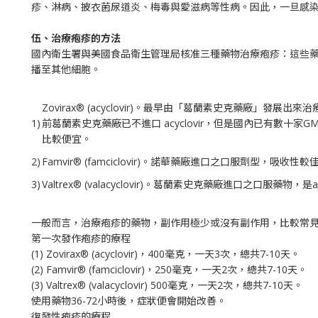
疹、淋病、披衣菌尿道炎、梅毒與愛滋病等性病。因此，一旦感
伍、治療疱疹的方法
國內衛生署與美國食品衛生管理局核准三種藥物治療疱疹：這些
播至其他細胞。
Zovirax® (acyclovir)。最早由「葛蘭素史克藥廠」
1)
前葛蘭素史克藥廠已不進口 acyclovir，但是國內已有數十家
比較便宜。
2)
Famvir® (famciclovir)。諾華藥廠進口之口服劑型，吸收性較
3)
Valtrex® (valacyclovir)。葛蘭素史克藥廠進口之口服藥
一般而言，治療疱疹的藥物，副作用極少或沒有副作用，比較常
第一次發作疱疹的療程
(1) Zovirax® (acyclovir)，400毫克，一天3次，總共7-10天。
(2) Famvir® (famciclovir)，250毫克，一天2次，總共7-10天。
(3) Valtrex® (valacyclovir) 500毫克，一天2次，總共7-10天。
使用藥物36-72小時後，症狀便會開始改善。
復發性疱疹的療程