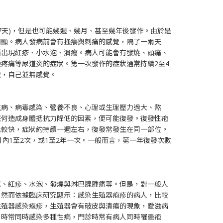
-7天)，但是也可能幾週、幾月、甚至幾年後發作。由於是
明顯。病人發病前會有搔癢與刺痛的感覺，隔了一兩天
漸出現紅疹、小水泡、潰瘍。病人可能會有發燒、頭痛、
疼痛等尿道炎的症狀。第一次發作的症狀通常持續2至4
微，自己並無感覺。
生病、病毒感染、營養不良、心理或生理壓力過大、熬
任何造成身體抵抗力降低的因素，便可能復發。復發性疱
比較快，症狀約持續一週左右，復發常發生在同一部位。
內1至2次，或1至2年一次。一般而言，第一年復發次數
感、紅疹、水泡、發燒與淋巴腺腫痛等。但是，對一般人
，然而依據臨床研究顯示：感染生殖器疱疹的病人，比較
生殖器感染疱疹，生殖器會有破皮與潰瘍的現象，愛滋病
，時常同時感染多種性病，門診時常有病人同時罹患疱