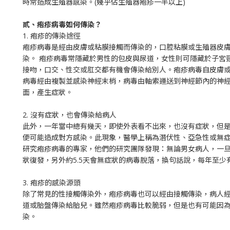
時常造成生殖器感染。(幾乎佔生殖器疱疹一半以上)
貳、疱疹病毒如何傳染？
1. 疱疹的傳染途徑
疱疹病毒是經由皮膚或粘膜接觸而傳染的，口腔粘膜或生殖器皮
染。 疱疹病毒常隱藏於男性的包皮與尿道，女性則可隱藏於子宮
接吻，口交、性交或肛交都有機會傳染給別人。疱疹病毒自皮膚
病毒經由複製並感染神經末梢，病毒由軸索運送到神經節內的神
面，產生症狀。
2. 沒有症狀，也會傳染給病人
此外，一年當中總有幾天，即使外表看不出來，也沒有症狀，但
便可能造成對方感染。此現象，醫學上稱為潛伏性、亞急性或無
研究疱疹病毒的專家，他們的研究團隊發現：無論男女病人，一旦
狀復發，另外約5.5天會無症狀的病毒脫落，換句話說，每年至少
3. 疱疹的感染源頭
除了常見的性接觸傳染外，疱疹病毒也可以經由接觸傳染，病人
道或胎盤傳染給胎兒。雖然疱疹病毒比較脆弱，但是也有可能因
染。