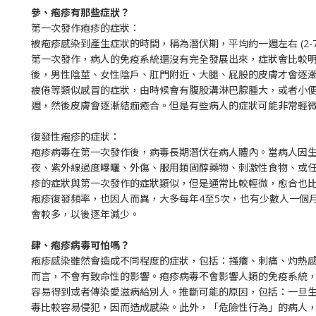
參、疱疹有那些症狀？
第一次發作疱疹的症狀：
被疱疹感染到產生症狀的時間，稱為潛伏期，平均約一週左右 (2
第一次發作，病人的免疫系統還沒有完全發展出來，症狀會比較
後，男性陰莖、女性陰戶、肛門附近、大腿、屁股的皮膚才會逐
疲倦等類似感冒的症狀，由時候會有腹股溝淋巴腺腫大，或者小便
週，然後皮膚會逐漸結痂癒合。但是有些病人的症狀可能非常輕
復發性疱疹的症狀：
疱疹病毒在第一次發作後，病毒長期潛伏在病人體內。當病人因
夜、紫外線過度曝曬、外傷、服用類固醇藥物、刺激性食物、或
疹的症狀與第一次發作的症狀類似，但是通常比較輕微，愈合也
疱疹復發頻率，也因人而異，大多每年4至5次，也有少數人一個月
會較多，以後逐年減少。
肆、疱疹病毒可怕嗎？
疱疹感染雖然會造成不同程度的症狀，包括：搔癢、刺痛、灼熱
而言，不會有致命性的影響。疱疹病毒不會影響人類的免疫系統
容易得到或者傳染愛滋病給別人。推斷可能的原因，包括：一旦
毒比較容易侵犯，因而造成感染。此外，「危險性行為」的病人