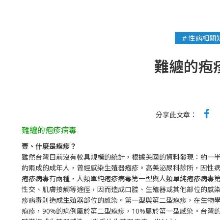
# 性病相關
難纏的疱
分享此文章：
難纏的疱疹病毒
壹、什麼是疱疹？
雖然台灣目前沒有較具規模的統計，根據美國的資料發現：約一
約兩成的成年人，曾經感染生殖器疱疹。高美泌尿科診所，因性
疱疹病毒有兩種，人類單純疱疹病毒第一型與人類單純疱疹病毒
性交、肌膚接觸等途徑，因而造成口腔、生殖器或其他部位的感
疹病毒則造成生殖器部位的感染。第一型與第二型疱疹，在生物
疱疹，90%的病例屬於第二型疱疹，10%屬於第一型感染。台