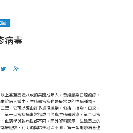
知識
疹病毒
半以上甚至高達八成的美國成年人，曾經感染口腔疱疹，
病求診病人當中，生殖器疱疹也是最常見的性病種類。
第二型，它可以經由許多途徑感染，包括：接吻、口交、
染。第一型疱疹病毒常造成口腔與生殖器感染，第二型疱
學、血清學與致病性都不同，國外資料顯示：生殖器上的
灣的臨床經驗，則明顯與歐美地區不同，第一型疱疹病毒也