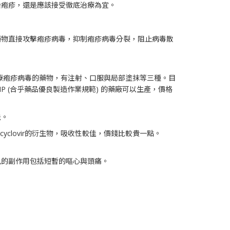
染疱疹，還是應該接受徹底治療為宜。
藥物直接攻擊疱疹病毒，抑制疱疹病毒分裂，阻止病毒散
發展出來治療疱疹病毒的藥物，有注射、口服與局部塗抹等三種。目
GMP (合乎藥品優良製造作業規範) 的藥廠可以生產，價格
佳。
物，是acyclovir的衍生物，吸收性較佳，價錢比較貴一點。
見的副作用包括短暫的嘔心與頭痛。