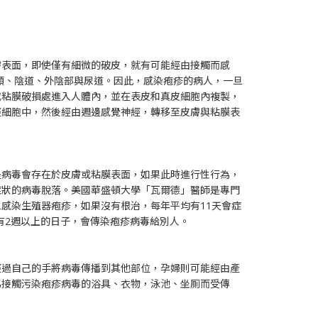
膚表面，即使僅有細微的破皮，就有可能經由接觸而感
頸、陰道、外陰部與尿道。因此，感染疱疹的病人，一旦
或粘膜破損處進入人體內，並在表皮和真皮細胞內複製，
經細胞中，然後經由週邊感覺神經，轉移至皮膚與粘膜表
是病毒會存在於皮膚或粘膜表面，如果此時進行性行為，
症狀的病毒脫落。美國華盛頓大學「瓦爾德」醫師是專門
感染生殖器疱疹，如果沒有根治，每年平均有11天會症
有2週以上的日子，會傳染疱疹病毒給別人。
經過自己的手將病毒傳播到其他部位，孕婦則可能經由產
為接觸污染疱疹病毒的浴具、衣物，泳池、坐厠而受傳