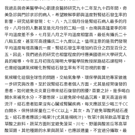
我過去與奇美醫學中心劉建良醫師研究九十二年至九十四年間，奇
美急診與門診求診的病人，希望瞭解季節與溫度對腎結石發生率的
影響，研究結果發現：七、八、九三個月份是腎結石病人最多的月
份，八月份的人數甚至是元月份的二點一倍。台南與高雄夏季的年
平均溫度差不多，七月至八月之平均溫度相當高，最低有攝氏二十
八點五度，甚至可高達攝氏二十九度以上。值得注意的是我們發現
平均溫度每增高攝氏一度，腎結石發生率增加約百分之四至百分之
五。因此，我們過去的研究也相當程度的呼應美國德州大學研究人
員的報導，今年五月初我在陽明大學醫學院教授尿路結石課程時，
也曾經強調氣候暖化對腎結石發生率有不可忽視的影響。
氣候暖化這個全球性的問題，交給氣象學、環保學與其他專家做進
ㄧ步研究與改善。至於說腎結石患者個人方面，尤其是經常復發的
患者，如何避免炎炎夏日帶來結石復發的困擾? 首要之計，是多喝白
開水來補充水分，不要憋尿，以避免尿中結晶沉澱。夏天高溫容易
流汗，結石患者如果沒有心臟或腎臟疾病，每天應該至少喝三千CC
白開水，保持排尿量在二千CC以上。其次，為了避免草酸鈣結石產
生，結石患者應該少喝果汁(尤其是楊桃汁)、牧草汁與茶飲品等富含
草酸之飲料，蔬菜方面則宜避免菠菜、川七、野蓮與酸苦瓜等高草
酸菜類。其他種類的水果與蔬菜，也應該適量，不宜過分攝取。最