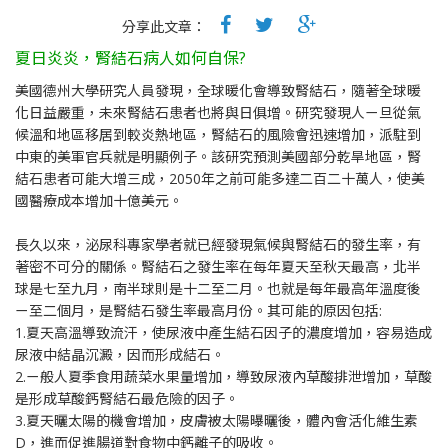
分享此文章：
夏日炎炎，腎結石病人如何自保?
美國德州大學研究人員發現，全球暖化會導致腎結石，隨著全球暖
化日益嚴重，未來腎結石患者也將與日俱增。研究發現人ㄧ旦從氣
候溫和地區移居到較炎熱地區，腎結石的風險會迅速增加，派駐到
中東的美軍官兵就是明顯例子。該研究預測美國部分乾旱地區，腎
結石患者可能大增三成，2050年之前可能多達二百二十萬人，使美
國醫療成本增加十億美元。
長久以來，泌尿科專家學者就已經發現氣候與腎結石的發生率，有
著密不可分的關係。腎結石之發生率在每年夏天至秋天最高，北半
球是七至九月，南半球則是十二至二月。也就是每年最高年溫度後
ㄧ至二個月，是腎結石發生率最高月份。其可能的原因包括:
1.夏天高溫導致流汗，使尿液中產生結石因子的濃度增加，容易造成
尿液中結晶沉澱，因而形成結石。
2.ㄧ般人夏季食用蔬菜水果量增加，導致尿液內草酸排泄增加，草酸
是形成草酸鈣腎結石最危險的因子。
3.夏天曬太陽的機會增加，皮膚被太陽曝曬後，體內會活化維生素
D，進而促進腸道對食物中鈣離子的吸收。