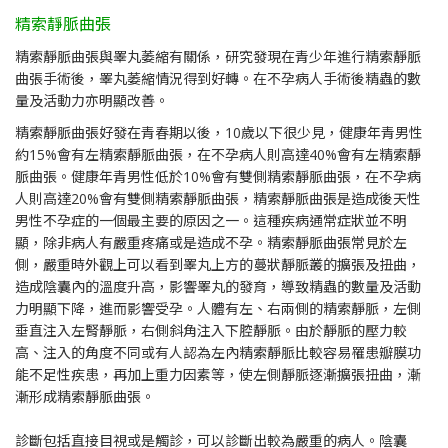
精索靜脈曲張
精索靜脈曲張與睪丸萎縮有關係，研究發現在青少年進行精索靜脈
曲張手術後，睪丸萎縮情況得到好轉。在不孕病人手術後精蟲的數
量及活動力亦明顯改善。
精索靜脈曲張好發在青春期以後，10歲以下很少見，健康年青男性
約15%會有左精索靜脈曲張，在不孕病人則高達40%會有左精索靜
脈曲張。健康年青男性低於10%會有雙側精索靜脈曲張，在不孕病
人則高達20%會有雙側精索靜脈曲張，精索靜脈曲張是造成後天性
男性不孕症的一個最主要的原因之一。這種疾病通常症狀並不明
顯，除非病人有嚴重疼痛或是造成不孕。精索靜脈曲張常見於左
側，嚴重時外觀上可以看到睪丸上方的蔓狀靜脈叢的擴張及扭曲，
造成陰囊內的溫度升高，影響睪丸的發育，導致精蟲的數量及活動
力明顯下降，進而影響受孕。人體有左、右兩側的精索靜脈，左側
垂直注入左腎靜脈，右側斜角注入下腔靜脈。由於靜脈的壓力較
高、注入的角度不同或有人認為左內精索靜脈比較容易罹患瓣膜功
能不足性疾患，再加上重力因素等，使左側靜脈逐漸擴張扭曲，漸
漸形成精索靜脈曲張。
診斷包括直接目視或是觸診，可以診斷出較為嚴重的病人。陰囊