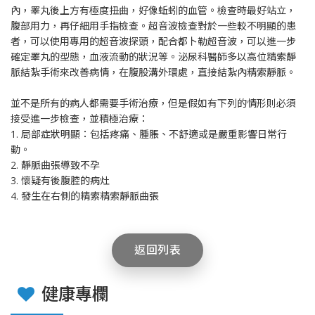
內，睪丸後上方有極度扭曲，好像蚯蚓的血管。檢查時最好站立，
腹部用力，再仔細用手指檢查。超音波檢查對於一些較不明顯的患
者，可以使用專用的超音波探頭，配合都卜勒超音波，可以進一步
確定睪丸的型態，血液流動的狀況等。泌尿科醫師多以高位精索靜
脈結紮手術來改善病情，在腹股溝外環處，直接結紮內精索靜脈。
並不是所有的病人都需要手術治療，但是假如有下列的情形則必須
接受進一步檢查，並積極治療：
1. 局部症狀明顯：包括疼痛、腫脹、不舒適或是嚴重影響日常行
動。
2. 靜脈曲張導致不孕
3. 懷疑有後腹腔的病灶
4. 發生在右側的精索精索靜脈曲張
返回列表
健康專欄