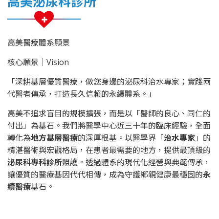
高美泌尿科診所
高美醫療體系願景
核心願景｜Vision
「深耕基層優質醫療，做您身邊的泌尿科治水專家；實踐兩
代醫者傳承，打造長久信賴的永續體系。」
高美不追求盲目的規模擴張，而是以「醫師的良心、同仁的
付出」為基石。我們將醫學中心近三十年的臨床經驗，全面
轉化為
地方基層醫療
的深厚根基。以醫學界「
治水專家
」的
精湛醫術與宏觀格局，在患者最需要的地方，提供最頂級的
泌尿科專科診所
照護。透過體系的現代化經營與典範傳承，
讓優質的醫療基因代代相傳，成為守護鄉親健康最穩固的
永
續醫療
基石。