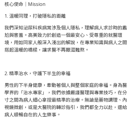
核心使命｜Mission
1. 溫暖同理，打破隱私的距離
我們深知泌尿科疾病常涉及個人隱私，理解病人求診時的尷
尬與害羞。高美致力於創造一個最安心、受尊重的就醫環
境，用如同家人般深入淺出的解說，在專業知識與病人之間
搭起溫暖的橋樑，讓求醫不再艱澀難熬。
2. 精準治水，守護下半生的幸福
男性的下半身健康，牽動著個人與整個家庭的幸福。身為醫
學界的「治水專家」，我們依據嚴謹醫理與專業技巧，在分
寸之間為病人細心拿捏最精準的治療。無論是藥物調理、內
視鏡微創，或是大醫院的轉診指引，我們都全力以赴，還給
病人順暢自在的人生樂事。